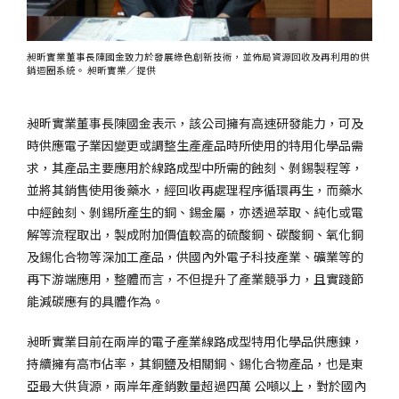
昶昕實業董事長陳國金致力於發展綠色創新技術，並佈局資源回收及再利用的供
銷迴圈系統。 昶昕實業／提供
昶昕實業董事長陳國金表示，該公司擁有高速研發能力，可及
時供應電子業因變更或調整生產產品時所使用的特用化學品需
求，其產品主要應用於線路成型中所需的蝕刻、剝錫製程等，
並將其銷售使用後藥水，經回收再處理程序循環再生，而藥水
中經蝕刻、剝錫所產生的銅、錫金屬，亦透過萃取、純化或電
解等流程取出，製成附加價值較高的硫酸銅、碳酸銅、氧化銅
及錫化合物等深加工產品，供國內外電子科技產業、礦業等的
再下游端應用，整體而言，不但提升了產業競爭力，且實踐節
能減碳應有的具體作為。
昶昕實業目前在兩岸的電子產業線路成型特用化學品供應鍊，
持續擁有高市佔率，其銅鹽及相關銅、錫化合物產品，也是東
亞最大供貨源，兩岸年產銷數量超過四萬 公噸以上，對於國內