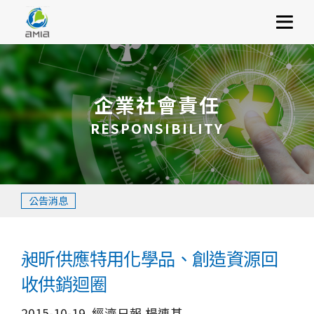
關於昶昕
選單
服務項目
利害關係人
企業社會責任
永續ESG
RESPONSIBILITY
加入昶昕
聯絡我們
簡體中文
公告消息
昶昕供應特用化學品、創造資源回
收供銷迴圈
2015-10-19
經濟日報 楊連基