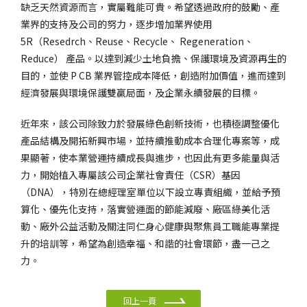
缺乏天然資源而言，實屬難能可貴。希望透過政府的鼓勵、產
業界的支持及公司的努力，逐步增加業界使用
5R（Resedrch、Reuse、Recycle、 Regeneration、
Reduce） 產品。以達到減少土地負擔、保護環境及資源再生的
目的，並使 P CB 業界管控成本降低，創造附加價值，進而達到
經濟發展與環境保護雙贏局面，及企業永續發展的目標。
近年來，該公司除致力於發展綠色創新技術，也積極調整優化
產品結構及開拓新興市場，並持續推動成本合理化專案等，成
果顯著，使本業營運持續成長與進步，也因此有更多能量與活
力，開始植入專屬該公司企業社會責任（CSR）基因
（DNA），特別在總經理室單位以下設立專責組織，並給予預
算化、優先化支持，落實營運面的節能減廢、廠區綠美化活
動、廠外公益活動及關注同仁身心健康與聚焦員工職能專業提
升的培訓等，希望為創造幸福、和諧的社會環節，盡一己之
力。
回上一頁