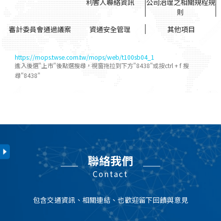
利害人聯絡資訊
公司治理之相關規程規
則
審計委員會通過議案
資通安全管理
其他項目
https://mops.twse.com.tw/mops/web/t100sb04_1
進入後選"上市"後點選搜尋，視窗拖拉到下方"8438"或按ctrl + f 搜
尋"8438"
資安管理請參閱
附件連結
.
通過議
年度
年度
目錄
年度
目錄
利害人聯絡資訊
主要股東總表
審計委員會
規則
規則
內文
內文
案/績效
評估
114
110
114
01
01
禁止董事或員工等內
公司章程
下載PDF
下載PDF
下載PDF
下載PDF
下載PDF
ef
ef
部人利用市場上未公
年度
資料說明
內文
113
02
公司治理實務守則
下載PDF
下載PDF
開資訊買賣公司有價
2025
董事會通過議案
下載PDF
證券規範及執行情形
112
03
股東會議事規則
下載PDF
下載PDF
2024
董事會通過議案
下載PDF
02
112年獨立董事與內
聯絡我們
下載PDF
111
04
董事會議事規範
下載PDF
下載PDF
部稽核主管、會計師
2023
董事會通過議案
下載PDF
Contact
110
05
董事選任程序
下載PDF
下載PDF
之溝通情形
2022
董事會通過議案
下載PDF
109
06
獨立董事之職責範疇
下載PDF
下載PDF
03
113年獨立董事與內
下載PDF
包含交通資訊、相關連結、也歡迎留下回饋與意見
規則
2025
董事會及功能性委員
下載PDF
部稽核主管、會計師
108
下載PDF
會績效評估報告
之溝通情形