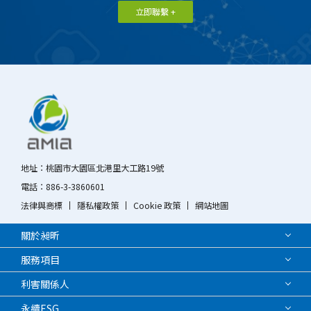
07
關係人相互間財務業
下載PDF
107
下載PDF
立即聯繫 +
務相關作業規範
2024
董事會及功能性委員
下載PDF
04
114年獨立董事與內
下載PDF
106
下載PDF
會績效評估報告
部稽核主管、會計師
08
道德行為準則
下載PDF
之溝通情形
105
下載PDF
2023
董事會及功能性委員
下載PDF
09
審計委員會組織規程
下載PDF
會績效評估報告
104
下載PDF
10
公司誠信經營守則
下載PDF
2022
董事會及功能性委員
下載PDF
103
下載PDF
11
薪資報酬委員會組織
下載PDF
會績效評估報告
規程
12
永續發展實務守則
下載PDF
地址：
桃園市大園區北港里大工路19號
13
董事會績效評估辦法
下載PDF
電話：
886-3-3860601
14
誠信經營作業程序及
下載PDF
法律與商標
隱私權政策
Cookie 政策
網站地圖
行為指南
關於昶昕
15
取得或處分資產處理
下載PDF
程序
服務項目
16
防範內線交易之管理
下載PDF
利害關係人
及內部重大資訊處作
永續ESG